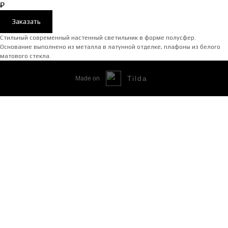
₽
Заказать
Стильный современный настенный светильник в форме полусфер.
Основание выполнено из металла в латунной отделке, плафоны из белого
матового стекла.
Tilda
Made on