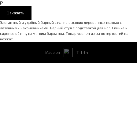
₽
Заказать
Элегантный и удобный барный стул на высоких деревянных ножках с
латунными наконечниками. Барный стул с подставкой для ног. Спинка и
сиденье обтянуты мягким бархатом. Товар уценен из-за потертостей на
ножках.
Tilda
Made on